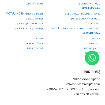
מעיל קיץ לאופנוע
אגזוז לאופנוע
מבצעים חמים
שרשרת לאופנוע וטבעת קיבוע
מבצע על שמני MOTUL NGEN
מנעולים לאופנוע במבצע
קסדות במבצע
משקף בהנחה
כפפות אופנוע במבצע
משקף אבק מתנה ברכישת קסדת WOLF
קסדות קרבון ב 999 שח
מטרו אביזרים
אודותינו
סניפים
מגזין מטרו
שאלות נפוצות
מחירון חלפים
איתור משלוח
ביטול הזמנה
צור קשר
מחלקת חלפים:
9930*
שירות לקוחות:
03-6335624
ימים א'-ד', 09:30-17:00 | יום ה' 9:30-16:00
עתיר ידע 18, כפר סבא