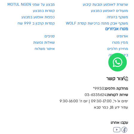
שרשרת לאופנוע וטבעת קיבוע
מבצע על שמני MOTUL NGEN
מנעולים לאופנוע במבצע
קסדות במבצע
משקף בהנחה
כפפות אופנוע במבצע
משקף אבק מתנה ברכישת קסדת WOLF
קסדות קרבון ב 999 שח
מטרו אביזרים
אודותינו
סניפים
מגזין מטרו
שאלות נפוצות
מחירון חלפים
איתור משלוח
ביטול הזמנה
צור קשר
מחלקת חלפים:
9930*
שירות לקוחות:
03-6335624
ימים א'-ד', 09:30-17:00 | יום ה' 9:30-16:00
עתיר ידע 18, כפר סבא
עקבו אחרנו