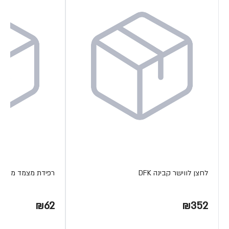
לחצן לווישר קבינה DFK
רפידת מצמד מתכת ETA
₪62
₪352