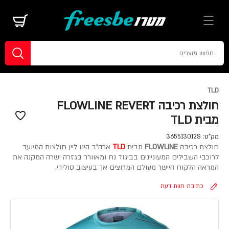
TLD
חולצת רכיבה FLOWLINE REVERT
מבית TLD
מק"ט:
365513012S
חולצת רכיבה
FLOWLINE
מבית
TLD
ארה"ב הינו ליין חולצות המיועד
לרוכבי השבילים המעוניינים בביגוד נח ומאוורר בגזרה ישרה המקנה את
המראה הלקוח היישר מעולם המרוצים אך בעיצוב סולידי.
כתיבת חוות דעת