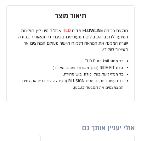
תיאור מוצר
חולצת רכיבה
FLOWLINE
מבית
TLD
ארה"ב הינו ליין חולצות
המיועד לרוכבי השבילים המעוניינים בביגוד נח ומאוורר בגזרה
ישרה המקנה את המראה הלקוח היישר מעולם המרוצים אך
בעיצוב סולידי.
בד מסוג TLD Dura knit.
גזרת RIDE FIT (חתך משוחרר ומבנה מאוורר).
בד מנדף זיעה בעל יכולת יבוש מהירה.
בד העומד בתקינה מסוג BLUSIGN (תקינה ליצור בדים אקולוגים
המצמצמים את הפגיעה בטבע).
אולי יעניין אותך גם