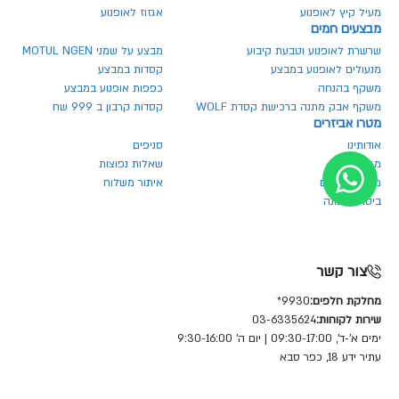
מעיל קיץ לאופנוע
אגזוז לאופנוע
מבצעים חמים
שרשרת לאופנוע וטבעת קיבוע
מבצע על שמני MOTUL NGEN
מנעולים לאופנוע במבצע
קסדות במבצע
משקף בהנחה
כפפות אופנוע במבצע
משקף אבק מתנה ברכישת קסדת WOLF
קסדות קרבון ב 999 שח
מטרו אביזרים
אודותינו
סניפים
מגזין מטרו
שאלות נפוצות
מחירון חלפים
איתור משלוח
ביטול הזמנה
צור קשר
מחלקת חלפים:
9930*
שירות לקוחות:
03-6335624
ימים א'-ד', 09:30-17:00 | יום ה' 9:30-16:00
עתיר ידע 18, כפר סבא