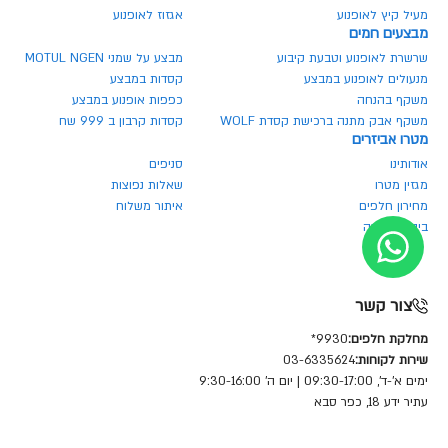
מעיל קיץ לאופנוע
אגזוז לאופנוע
מבצעים חמים
שרשרת לאופנוע וטבעת קיבוע
מבצע על שמני MOTUL NGEN
מנעולים לאופנוע במבצע
קסדות במבצע
משקף בהנחה
כפפות אופנוע במבצע
משקף אבק מתנה ברכישת קסדת WOLF
קסדות קרבון ב 999 שח
מטרו אביזרים
אודותינו
סניפים
מגזין מטרו
שאלות נפוצות
מחירון חלפים
איתור משלוח
ביטול הזמנה
צור קשר
מחלקת חלפים:
9930*
שירות לקוחות:
03-6335624
ימים א'-ד', 09:30-17:00 | יום ה' 9:30-16:00
עתיר ידע 18, כפר סבא