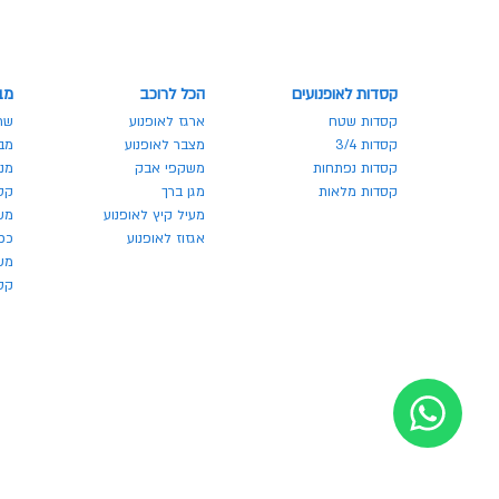
קסדות לאופנועים
הכל לרוכב
מב
קסדות שטח
ארגז לאופנוע
שר
קסדות 3/4
מצבר לאופנוע
מבצע
קסדות נפתחות
משקפי אבק
מנע
קסדות מלאות
מגן ברך
קס
מעיל קיץ לאופנוע
מש
אגזוז לאופנוע
כפ
משק
קסדו