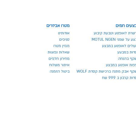
צעים חמים
מטרו אביזרים
שרת לאופנוע וטבעת קיבוע
אודותינו
 על שמני MOTUL NGEN
סניפים
ולים לאופנוע במבצע
מגזין מטרו
דות במבצע
שאלות נפוצות
קף בהנחה
מחירון חלפים
פות אופנוע במבצע
איתור משלוח
ף אבק מתנה ברכישת קסדת WOLF
ביטול הזמנה
ת קרבון ב 999 שח