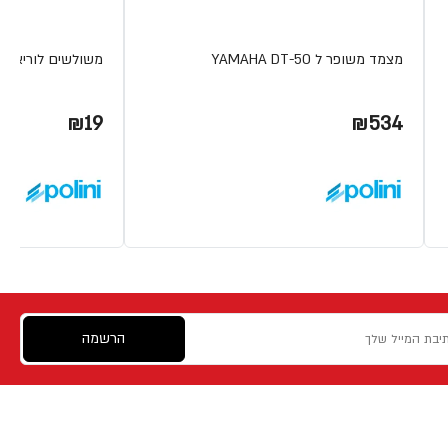
מצמד משופר ל YAMAHA DT-50
משולשים לוריאטור 40T מבית LINI
₪19
₪534
הרשמה