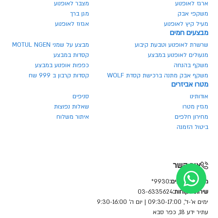
ארגז לאופנוע
מצבר לאופנוע
משקפי אבק
מגן ברך
מעיל קיץ לאופנוע
אגזוז לאופנוע
מבצעים חמים
שרשרת לאופנוע וטבעת קיבוע
מבצע על שמני MOTUL NGEN
מנעולים לאופנוע במבצע
קסדות במבצע
משקף בהנחה
כפפות אופנוע במבצע
משקף אבק מתנה ברכישת קסדת WOLF
קסדות קרבון ב 999 שח
מטרו אביזרים
אודותינו
סניפים
מגזין מטרו
שאלות נפוצות
מחירון חלפים
איתור משלוח
ביטול הזמנה
צור קשר
מחלקת חלפים:
9930*
שירות לקוחות:
03-6335624
ימים א'-ד', 09:30-17:00 | יום ה' 9:30-16:00
עתיר ידע 18, כפר סבא