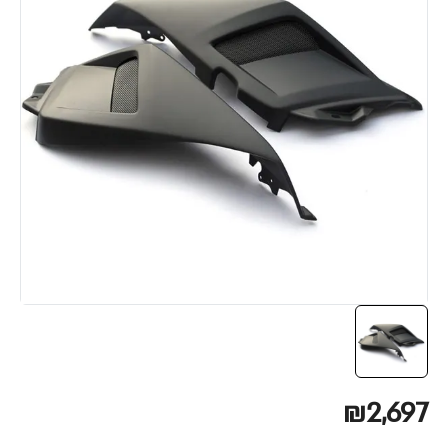
₪2,697