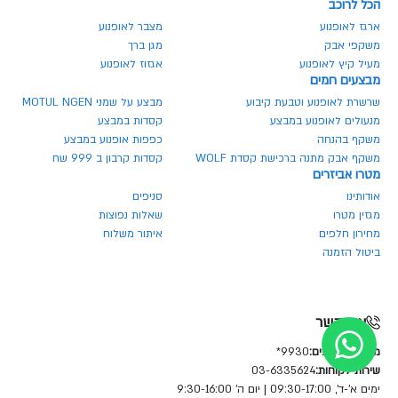
הכל לרוכב
ארגז לאופנוע
מצבר לאופנוע
משקפי אבק
מגן ברך
מעיל קיץ לאופנוע
אגזוז לאופנוע
מבצעים חמים
שרשרת לאופנוע וטבעת קיבוע
מבצע על שמני MOTUL NGEN
מנעולים לאופנוע במבצע
קסדות במבצע
משקף בהנחה
כפפות אופנוע במבצע
משקף אבק מתנה ברכישת קסדת WOLF
קסדות קרבון ב 999 שח
מטרו אביזרים
אודותינו
סניפים
מגזין מטרו
שאלות נפוצות
מחירון חלפים
איתור משלוח
ביטול הזמנה
צור קשר
מחלקת חלפים:
9930*
שירות לקוחות:
03-6335624
ימים א'-ד', 09:30-17:00 | יום ה' 9:30-16:00