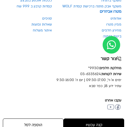
משקף בהנחה
כפפות אופנוע במבצע
משקף אבק מתנה ברכישת קסדת WOLF
קסדות קרבון ב 999 שח
מטרו אביזרים
אודותינו
סניפים
מגזין מטרו
שאלות נפוצות
מחירון חלפים
איתור משלוח
ביטול הזמנה
צור קשר
מחלקת חלפים:
9930*
שירות לקוחות:
03-6335624
ימים א'-ד', 09:30-17:00 | יום ה' 9:30-16:00
עתיר ידע 18, כפר סבא
עקבו אחרנו
© כל הזכויות שמורות מטרו מוטור שיווק (1981) בע"מ
קנה עכשיו
הוספה לסל