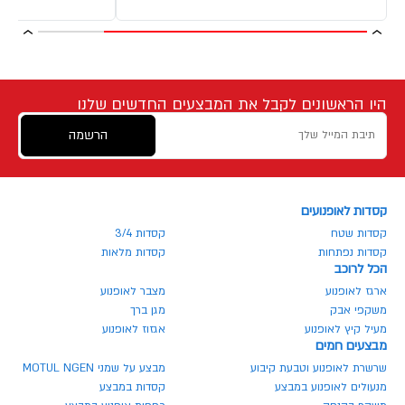
היו הראשונים לקבל את המבצעים החדשים שלנו
הרשמה
קסדות לאופנועים
קסדות שטח
קסדות 3/4
קסדות נפתחות
קסדות מלאות
הכל לרוכב
ארגז לאופנוע
מצבר לאופנוע
משקפי אבק
מגן ברך
מעיל קיץ לאופנוע
אגזוז לאופנוע
מבצעים חמים
שרשרת לאופנוע וטבעת קיבוע
מבצע על שמני MOTUL NGEN
מנעולים לאופנוע במבצע
קסדות במבצע