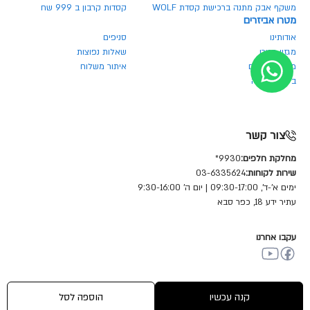
משקף אבק מתנה ברכישת קסדת WOLF
קסדות קרבון ב 999 שח
מטרו אביזרים
אודותינו
סניפים
מגזין מטרו
שאלות נפוצות
מחירון חלפים
איתור משלוח
ביטול הזמנה
צור קשר
מחלקת חלפים:
9930*
שירות לקוחות:
03-6335624
ימים א'-ד', 09:30-17:00 | יום ה' 9:30-16:00
עתיר ידע 18, כפר סבא
עקבו אחרנו
© כל הזכויות שמורות מטרו מוטור שיווק (1981) בע"מ
קנה עכשיו
הוספה לסל