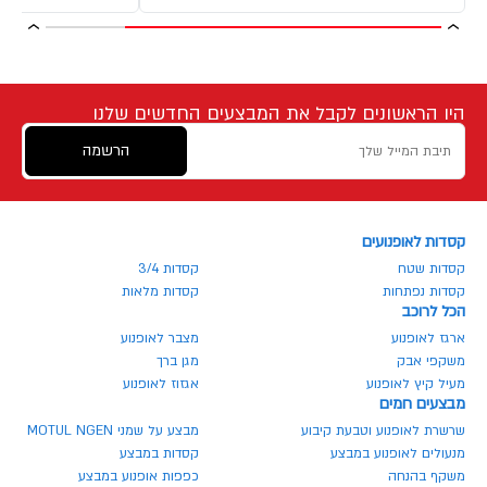
היו הראשונים לקבל את המבצעים החדשים שלנו
הרשמה
קסדות לאופנועים
קסדות שטח
קסדות 3/4
קסדות נפתחות
קסדות מלאות
הכל לרוכב
ארגז לאופנוע
מצבר לאופנוע
משקפי אבק
מגן ברך
מעיל קיץ לאופנוע
אגזוז לאופנוע
מבצעים חמים
שרשרת לאופנוע וטבעת קיבוע
מבצע על שמני MOTUL NGEN
מנעולים לאופנוע במבצע
קסדות במבצע
משקף בהנחה
כפפות אופנוע במבצע