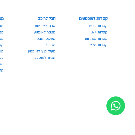
קסדות לאופנועים
הכל לרוכב
מב
קסדות שטח
ארגז לאופנוע
שר
קסדות 3/4
מצבר לאופנוע
מבצע
קסדות נפתחות
משקפי אבק
מנע
קסדות מלאות
מגן ברך
קס
מעיל קיץ לאופנוע
מש
אגזוז לאופנוע
כפ
משק
קסדו