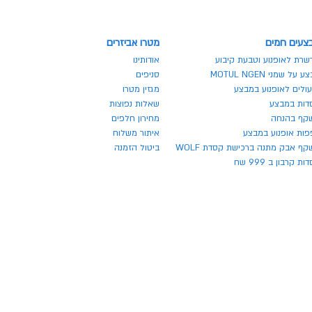
צעים חמים
מטרו אביזרים
שרת לאופנוע וטבעת קיבוע
אודותינו
 על שמני MOTUL NGEN
סניפים
ולים לאופנוע במבצע
מגזין מטרו
דות במבצע
שאלות נפוצות
קף בהנחה
מחירון חלפים
פות אופנוע במבצע
איתור משלוח
ף אבק מתנה ברכישת קסדת WOLF
ביטול הזמנה
ת קרבון ב 999 שח