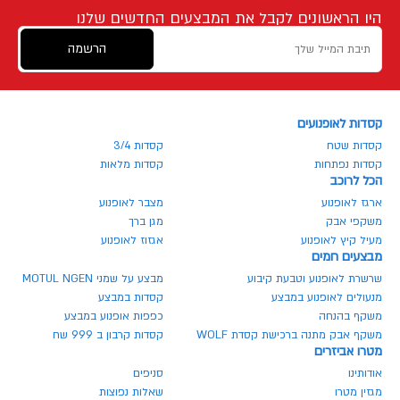
היו הראשונים לקבל את המבצעים החדשים שלנו
הרשמה
קסדות לאופנועים
קסדות שטח
קסדות 3/4
קסדות נפתחות
קסדות מלאות
הכל לרוכב
ארגז לאופנוע
מצבר לאופנוע
משקפי אבק
מגן ברך
מעיל קיץ לאופנוע
אגזוז לאופנוע
מבצעים חמים
שרשרת לאופנוע וטבעת קיבוע
מבצע על שמני MOTUL NGEN
מנעולים לאופנוע במבצע
קסדות במבצע
משקף בהנחה
כפפות אופנוע במבצע
משקף אבק מתנה ברכישת קסדת WOLF
קסדות קרבון ב 999 שח
מטרו אביזרים
אודותינו
סניפים
מגזין מטרו
שאלות נפוצות