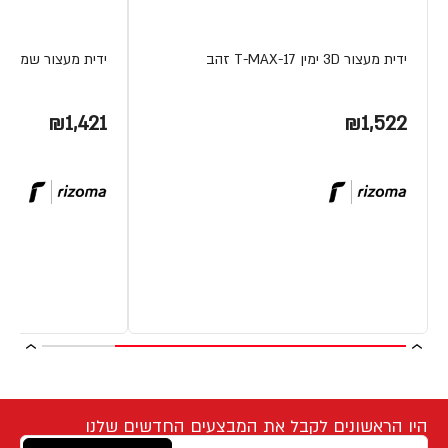
ידית מעצור 3D ימין T-MAX-17 זהב
ידית מעצור שמ' נטר TMAX 08
₪1,421
₪1,522
היו הראשונים לקבל את המבצעים החדשים שלנו