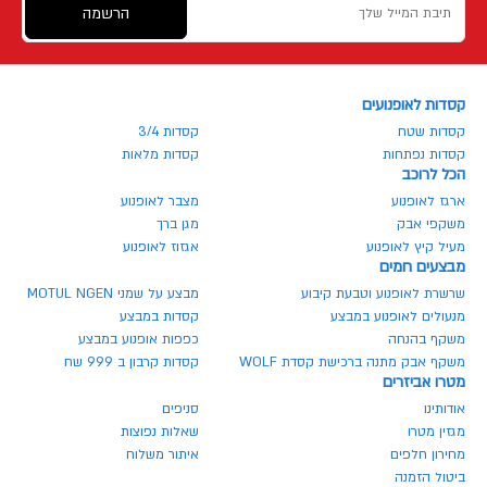
הרשמה
קסדות לאופנועים
קסדות שטח
קסדות 3/4
קסדות נפתחות
קסדות מלאות
הכל לרוכב
ארגז לאופנוע
מצבר לאופנוע
משקפי אבק
מגן ברך
מעיל קיץ לאופנוע
אגזוז לאופנוע
מבצעים חמים
שרשרת לאופנוע וטבעת קיבוע
מבצע על שמני MOTUL NGEN
מנעולים לאופנוע במבצע
קסדות במבצע
משקף בהנחה
כפפות אופנוע במבצע
משקף אבק מתנה ברכישת קסדת WOLF
קסדות קרבון ב 999 שח
מטרו אביזרים
אודותינו
סניפים
מגזין מטרו
שאלות נפוצות
מחירון חלפים
איתור משלוח
ביטול הזמנה