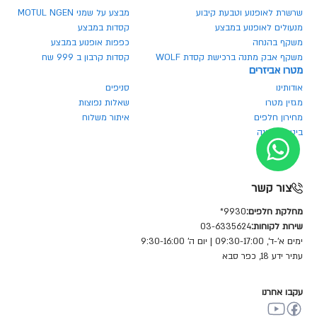
שרשרת לאופנוע וטבעת קיבוע
מבצע על שמני MOTUL NGEN
מנעולים לאופנוע במבצע
קסדות במבצע
משקף בהנחה
כפפות אופנוע במבצע
משקף אבק מתנה ברכישת קסדת WOLF
קסדות קרבון ב 999 שח
מטרו אביזרים
אודותינו
סניפים
מגזין מטרו
שאלות נפוצות
מחירון חלפים
איתור משלוח
ביטול הזמנה
צור קשר
מחלקת חלפים:
9930*
שירות לקוחות:
03-6335624
ימים א'-ד', 09:30-17:00 | יום ה' 9:30-16:00
עתיר ידע 18, כפר סבא
עקבו אחרנו