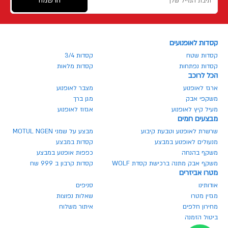
הרשמה
קסדות לאופנועים
קסדות שטח
קסדות 3/4
קסדות נפתחות
קסדות מלאות
הכל לרוכב
ארגז לאופנוע
מצבר לאופנוע
משקפי אבק
מגן ברך
מעיל קיץ לאופנוע
אגזוז לאופנוע
מבצעים חמים
שרשרת לאופנוע וטבעת קיבוע
מבצע על שמני MOTUL NGEN
מנעולים לאופנוע במבצע
קסדות במבצע
משקף בהנחה
כפפות אופנוע במבצע
משקף אבק מתנה ברכישת קסדת WOLF
קסדות קרבון ב 999 שח
מטרו אביזרים
אודותינו
סניפים
מגזין מטרו
שאלות נפוצות
מחירון חלפים
איתור משלוח
ביטול הזמנה