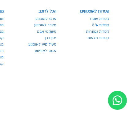
קסדות לאופנועים
הכל לרוכב
מב
קסדות שטח
ארגז לאופנוע
שר
קסדות 3/4
מצבר לאופנוע
מבצע
קסדות נפתחות
משקפי אבק
מנע
קסדות מלאות
מגן ברך
קס
מעיל קיץ לאופנוע
מש
אגזוז לאופנוע
כפ
משק
קסדו