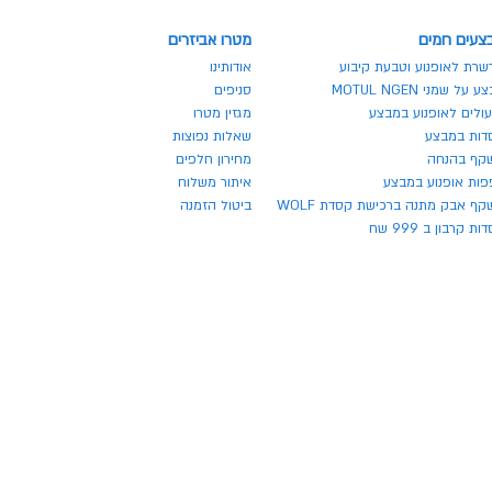
צעים חמים
מטרו אביזרים
שרת לאופנוע וטבעת קיבוע
אודותינו
 על שמני MOTUL NGEN
סניפים
ולים לאופנוע במבצע
מגזין מטרו
דות במבצע
שאלות נפוצות
קף בהנחה
מחירון חלפים
פות אופנוע במבצע
איתור משלוח
ף אבק מתנה ברכישת קסדת WOLF
ביטול הזמנה
ת קרבון ב 999 שח