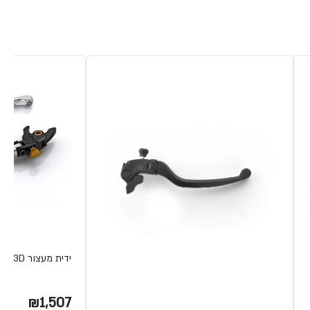
ידית מעצור 3D שמאל T-MAX זהב
₪1,507