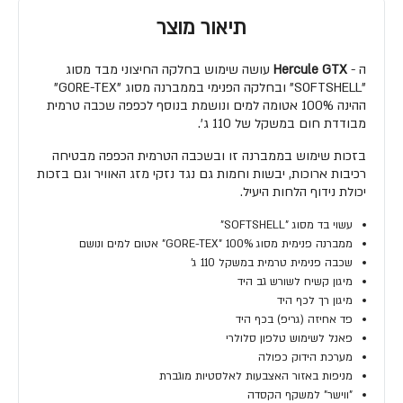
תיאור מוצר
ה -
Hercule GTX
עושה שימוש בחלקה החיצוני מבד מסוג
"SOFTSHELL" ובחלקה הפנימי בממברנה מסוג "GORE-TEX"
ההינה 100% אטומה למים ונושמת בנוסף לכפפה שכבה טרמית
מבודדת חום במשקל של 110 ג'.
בזכות שימוש בממברנה זו ובשכבה הטרמית הכפפה מבטיחה
רכיבות ארוכות, יבשות וחמות גם נגד נזקי מזג האוויר וגם בזכות
יכולת נידוף הלחות היעיל.
עשוי בד מסוג "SOFTSHELL"
ממברנה פנימית מסוג GORE-TEX" 100%" אטום למים ונושם
שכבה פנימית טרמית במשקל 110 ג'
מיגון קשיח לשורש גב היד
מיגון רך לכף היד
פד אחיזה (גריפ) בכף היד
פאנל לשימוש טלפון סלולרי
מערכת הידוק כפולה
מניפות באזור האצבעות לאלסטיות מוגברת
"ווישר" למשקף הקסדה