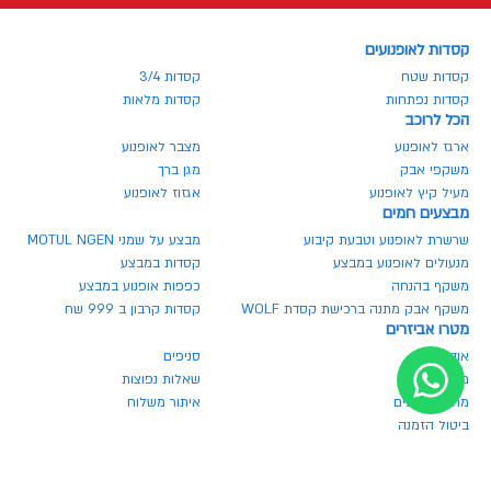
קסדות לאופנועים
קסדות שטח
קסדות 3/4
קסדות נפתחות
קסדות מלאות
הכל לרוכב
ארגז לאופנוע
מצבר לאופנוע
משקפי אבק
מגן ברך
מעיל קיץ לאופנוע
אגזוז לאופנוע
מבצעים חמים
שרשרת לאופנוע וטבעת קיבוע
מבצע על שמני MOTUL NGEN
מנעולים לאופנוע במבצע
קסדות במבצע
משקף בהנחה
כפפות אופנוע במבצע
משקף אבק מתנה ברכישת קסדת WOLF
קסדות קרבון ב 999 שח
מטרו אביזרים
אודותינו
סניפים
מגזין מטרו
שאלות נפוצות
מחירון חלפים
איתור משלוח
ביטול הזמנה