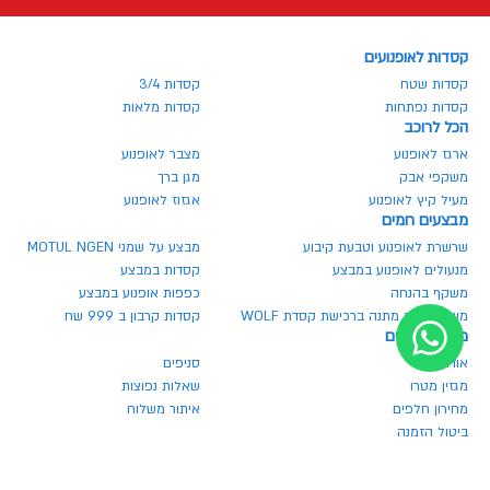
קסדות לאופנועים
קסדות שטח
קסדות 3/4
קסדות נפתחות
קסדות מלאות
הכל לרוכב
ארגז לאופנוע
מצבר לאופנוע
משקפי אבק
מגן ברך
מעיל קיץ לאופנוע
אגזוז לאופנוע
מבצעים חמים
שרשרת לאופנוע וטבעת קיבוע
מבצע על שמני MOTUL NGEN
מנעולים לאופנוע במבצע
קסדות במבצע
משקף בהנחה
כפפות אופנוע במבצע
משקף אבק מתנה ברכישת קסדת WOLF
קסדות קרבון ב 999 שח
מטרו אביזרים
אודותינו
סניפים
מגזין מטרו
שאלות נפוצות
מחירון חלפים
איתור משלוח
ביטול הזמנה