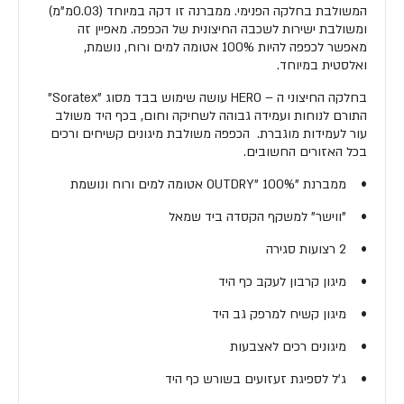
המשולבת בחלקה הפנימי. ממברנה זו דקה במיוחד (0.03מ"מ)
ומשולבת ישירות לשכבה החיצונית של הכפפה. מאפיין זה
מאפשר לכפפה להיות 100% אטומה למים ורוח, נושמת,
ואלסטית במיוחד.
בחלקה החיצוני ה – HERO עושה שימוש בבד מסוג "Soratex"
התורם לנוחות ועמידה גבוהה לשחיקה וחום, בכף היד משולב
עור לעמידות מוגברת. הכפפה משולבת מיגונים קשיחים ורכים
בכל האזורים החשובים.
• ממברנת "OUTDRY" 100% אטומה למים ורוח ונושמת
• "ווישר" למשקף הקסדה ביד שמאל
• 2 רצועות סגירה
• מיגון קרבון לעקב כף היד
• מיגון קשיח למרפק גב היד
• מיגונים רכים לאצבעות
• ג'ל לספיגת זעזועים בשורש כף היד