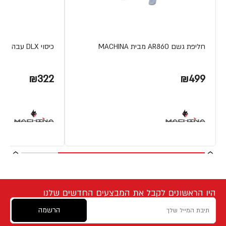
חליפת גשם AR860 מבית MACHINA
כיסוי DLX עבה לטרקטורון וSBS מבית MACHINA
₪322
₪499
היו הראשונים לקבל את המבצעים החדשים שלנו
הרשמה