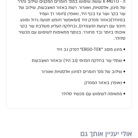
ה - X-MOTO עושה שימוש במס' חומרים המקנים שילוב נהדר
של מיגון, אלסטיות, ואוורור. רשת באזור האצבעות, שילוב של
עור בקר ועור עז בכף היד, נאופרן (חומר רך ועמיד
במיוחד)באזור מפרק היד (המאפשר חופש תנועה גדול ומונע
חיכוך עם רצועת ההצמדה), ובחלקה העליון משלבת עור בקר
איכותי ביותר ובד מחורר. בנוסף מתאימות לשימוש עם מכשיר
סלולר.
• מיגון מסוג "ERGO-TEK" לפרק גב היד
• שתלי עור בחלקה הפנימי (גב היד) ובאזור האצבעות
• שילוב של מס' חומרים למיגון אלסטיות ואוורור
• נאופרן באזור המפרק
• מתאימה לשימוש עם מכשיר סלולר
אולי יעניין אותך גם