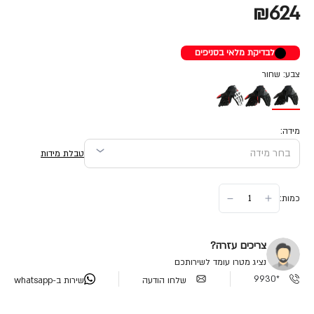
₪624
לבדיקת מלאי בסניפים
צבע: שחור
מידה:
טבלת מידות
כמות:
צריכים עזרה?
נציג מטרו עומד לשירותכם
*9930
שלחו הודעה
שירות ב-whatsapp