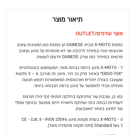
תיאור מוצר
מוצר עודפים/OUTLET
כפפות X-MOTO מבית DAINESE הן כפפות קיץ המציגות עיצוב
ארגונומי ונוח במיוחד לרכיבה אך לא מוותרות על מיגון ועיצוב
מרשים במיוחד כמו שרק DAINESE יודעים לעשות.
ל - X-MOTO מיגון ברמה גבוהה מאד, המשתמש בטכנולוגיית
"ERGO-TEK" באזור פרק גב היד. מיגון זה מורכב מ – 3 פלטות
שעוצבו בצורה יחודית וארגונומית המאפשרות חופש תנועה
מוחלט מבלי להתפשר על מיגון ברמה הגבוהה ביותר.
כמו כן, שכבת עור מחוזקת בחלקה הפנימי (כף היד) תורמת
לעמידות גבוהה בפני שחיקה ולאורח חיים ממושך ובנוסף שתלי
עור למיגון באזור האצבעות.
ה - X-MOTO בעלת תקינת מיגון CE - Cat. II - PrEN 13594
Standard lev. 1 (הינה תקינה מחמירה מאד).