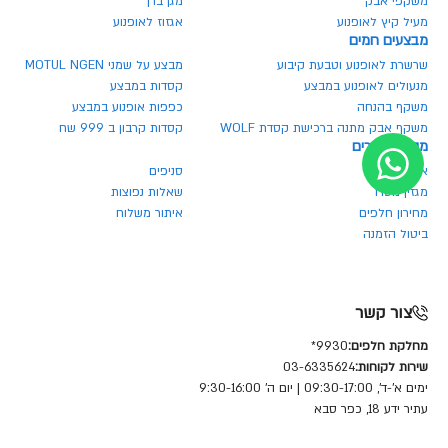
משקפי אבק
מגן ברך
מעיל קיץ לאופנוע
אגזוז לאופנוע
מבצעים חמים
שרשרת לאופנוע וטבעת קיבוע
מבצע על שמני MOTUL NGEN
מנעולים לאופנוע במבצע
קסדות במבצע
משקף בהנחה
כפפות אופנוע במבצע
משקף אבק מתנה ברכישת קסדת WOLF
קסדות קרבון ב 999 שח
מטרו אביזרים
אודותינו
סניפים
מגזין מטרו
שאלות נפוצות
מחירון חלפים
איתור משלוח
ביטול הזמנה
צור קשר
מחלקת חלפים:
9930*
שירות לקוחות:
03-6335624
ימים א'-ד', 09:30-17:00 | יום ה' 9:30-16:00
עתיר ידע 18, כפר סבא