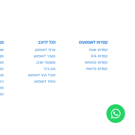
קסדות לאופנועים
הכל לרוכב
מב
קסדות שטח
ארגז לאופנוע
שר
קסדות 3/4
מצבר לאופנוע
מבצע
קסדות נפתחות
משקפי אבק
מנע
קסדות מלאות
מגן ברך
קס
מעיל קיץ לאופנוע
מש
אגזוז לאופנוע
כפ
משק
קסדו