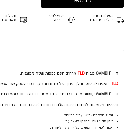
קנה עכשיו
משלוח מהיר
ייעוץ לפני
תשלום
שליח עד הבית
רכישה
מאובטח
ה –
GAMBIT
מבית
TLD
ארה"ב הינם כפפות שטח ממוגנות.
TLD
דואגים לביצוע תהליך ארוך של פיתוח ומחקר בכדי לספק את העיצו
ה –
GAMBIT
עשויות מ -3 שכבות של בד מסוג SOFTSHELL וממברנת פליז תחתיו על מנת להקנות נוחות שימוש ועמידות גבוהה לאורך זמן.
הכפפות מעוצבות לנוחות רכיבה מוגברת תודות לשכבת הבד בכף היד המ
שרוול הכפפה גמיש ועמיד במיוחד.
מיגון מסוג D3O לפרקי האצבעות.
ריפוד לכף היד המנוקב על ידי לייזר לאוורור.