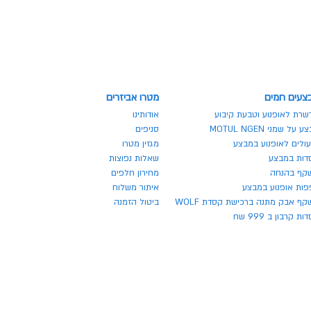
צעים חמים
מטרו אביזרים
שרת לאופנוע וטבעת קיבוע
אודותינו
 על שמני MOTUL NGEN
סניפים
ולים לאופנוע במבצע
מגזין מטרו
דות במבצע
שאלות נפוצות
קף בהנחה
מחירון חלפים
פות אופנוע במבצע
איתור משלוח
ף אבק מתנה ברכישת קסדת WOLF
ביטול הזמנה
ת קרבון ב 999 שח