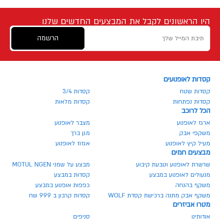
היו הראשונים לקבל את המבצעים החדשים שלנו
הרשמה
קסדות לאופנועים
קסדות שטח
קסדות 3/4
קסדות נפתחות
קסדות מלאות
הכל לרוכב
ארגז לאופנוע
מצבר לאופנוע
משקפי אבק
מגן ברך
מעיל קיץ לאופנוע
אגזוז לאופנוע
מבצעים חמים
שרשרת לאופנוע וטבעת קיבוע
מבצע על שמני MOTUL NGEN
מנעולים לאופנוע במבצע
קסדות במבצע
משקף בהנחה
כפפות אופנוע במבצע
משקף אבק מתנה ברכישת קסדת WOLF
קסדות קרבון ב 999 שח
מטרו אביזרים
אודותינו
סניפים