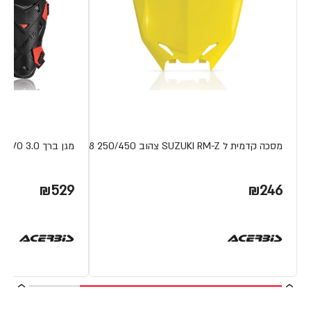
מסכה קדמית ל SUZUKI RM-Z צהוב 250/450 08-18
מגן ברך IMPACT EVO 3.0 מבית ACERBIS
₪529
₪246