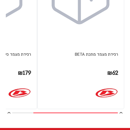
רפידת מצמד מתכת BETA
רפידת מצמד פיבר RR 2T 250/300
₪179
₪62