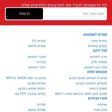
היו הראשונים לקבל את המבצעים החדשים שלנו
הרשמה
קסדות לאופנועים
קסדות שטח
קסדות 3/4
קסדות נפתחות
קסדות מלאות
הכל לרוכב
ארגז לאופנוע
מצבר לאופנוע
משקפי אבק
מגן ברך
מעיל קיץ לאופנוע
אגזוז לאופנוע
מבצעים חמים
שרשרת לאופנוע וטבעת קיבוע
מבצע על שמני MOTUL NGEN
מנעולים לאופנוע במבצע
קסדות במבצע
משקף בהנחה
כפפות אופנוע במבצע
משקף אבק מתנה ברכישת קסדת WOLF
קסדות קרבון ב 999 שח
מטרו אביזרים
אודותינו
סניפים
מגזין מטרו
שאלות נפוצות