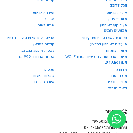
הכל לרוכב
ארגז לאופנוע
מצבר לאופנוע
משקפי אבק
מגן ברך
מעיל קיץ לאופנוע
אגזוז לאופנוע
מבצעים חמים
שרשרת לאופנוע וטבעת קיבוע
מבצע על שמני MOTUL NGEN
מנעולים לאופנוע במבצע
קסדות במבצע
משקף בהנחה
כפפות אופנוע במבצע
משקף אבק מתנה ברכישת קסדת WOLF
קסדות קרבון ב 999 שח
מטרו אביזרים
אודותינו
סניפים
מגזין מטרו
שאלות נפוצות
מחירון חלפים
איתור משלוח
ביטול הזמנה
צור קשר
מחלקת חלפים:
9930*
שירות לקוחות:
03-6335624