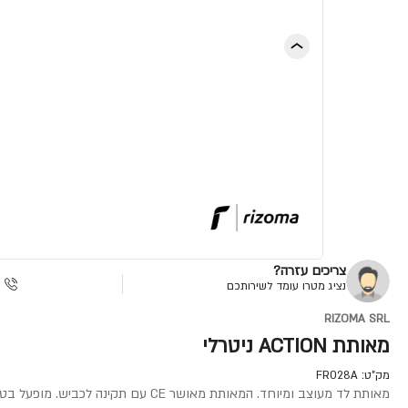
צריכים עזרה?
נציג מטרו עומד לשירותכם
RIZOMA SRL
מאותת ACTION ניטרלי
מק"ט:
FR028A
מאותת לד מעוצב ומיוחד. המאותת מאושר CE עם תקינה לכביש. מופעל בטכנולוגיית לד לאורך חיים ארוך ותאורה בהירה .המאותת מעובד בעיבוד שבבי ולכן עיצובו המיוחד.