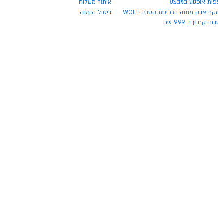
פות אופנוע במבצע
איתור משלוח
ף אבק מתנה ברכישת קסדת WOLF
ביטול הזמנה
ת קרבון ב 999 שח