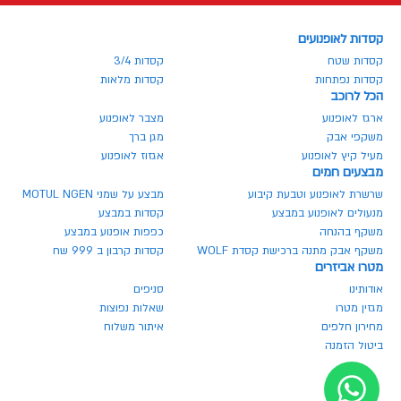
קסדות לאופנועים
קסדות שטח
קסדות 3/4
קסדות נפתחות
קסדות מלאות
הכל לרוכב
ארגז לאופנוע
מצבר לאופנוע
משקפי אבק
מגן ברך
מעיל קיץ לאופנוע
אגזוז לאופנוע
מבצעים חמים
שרשרת לאופנוע וטבעת קיבוע
מבצע על שמני MOTUL NGEN
מנעולים לאופנוע במבצע
קסדות במבצע
משקף בהנחה
כפפות אופנוע במבצע
משקף אבק מתנה ברכישת קסדת WOLF
קסדות קרבון ב 999 שח
מטרו אביזרים
אודותינו
סניפים
מגזין מטרו
שאלות נפוצות
מחירון חלפים
איתור משלוח
ביטול הזמנה