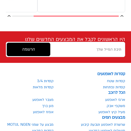
היו הראשונים לקבל את המבצעים החדשים שלנו
הרשמה
קסדות לאופנועים
קסדות שטח
קסדות 3/4
קסדות נפתחות
קסדות מלאות
הכל לרוכב
ארגז לאופנוע
מצבר לאופנוע
משקפי אבק
מגן ברך
מעיל קיץ לאופנוע
אגזוז לאופנוע
מבצעים חמים
שרשרת לאופנוע וטבעת קיבוע
מבצע על שמני MOTUL NGEN
מנעולים לאופנוע במבצע
קסדות במבצע