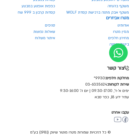
משקף בהנחה
כפפות אופנוע במבצע
משקף אבק מתנה ברכישת קסדת WOLF
קסדות קרבון ב 999 שח
מטרו אביזרים
אודותינו
סניפים
מגזין מטרו
שאלות נפוצות
מחירון חלפים
איתור משלוח
ביטול הזמנה
צור קשר
מחלקת חלפים:
9930*
שירות לקוחות:
03-6335624
ימים א'-ד', 09:30-17:00 | יום ה' 9:30-16:00
עתיר ידע 18, כפר סבא
עקבו אחרנו
© כל הזכויות שמורות מטרו מוטור שיווק (1981) בע"מ