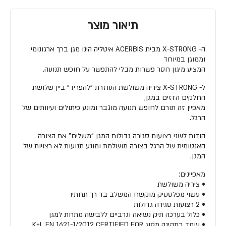
תיאור מוצר
ה- X-STRONG מבית ACERBIS איטליה הינו מגן ברך ארגונומי
וממוגן במיוחד
המציע מיגון חסר פשרות מבלי להתפשר על חופש תנועה.
ל- X-STRONG ציריה משולשת העוזרת "להפריד" ביין שלושת
החלקים הזזים במגן,
מאפיין זה תורם לחופש תנועה מוגבר ומונע פיתולים ועיוותים של
הרגל.
הודות לשני רצועות סגירה גדולות המגן "משלים" את הצורה
האנטומית של הרגל בצורה מושלמת ומונע תנועות לא רצויות של
המגן.
מאפיינים:
• ציריה משולשת
• עשוי מפלסטיק מוקשח המשלב בד רך תחתיו
• 2 רצועות סגירה גדולות
• כלול בערכה תיק נשיאה וגרביים ללבישה מתחת למגן
• עומד בתקינה מסוג K+L EN 1621-1/2012 CERTIFIED FOR