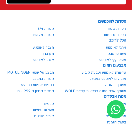
קסדות לאופנועים
קסדות שטח
קסדות 3/4
קסדות נפתחות
קסדות מלאות
הכל לרוכב
ארגז לאופנוע
מצבר לאופנוע
משקפי אבק
מגן ברך
מעיל קיץ לאופנוע
אגזוז לאופנוע
מבצעים חמים
שרשרת לאופנוע וטבעת קיבוע
מבצע על שמני MOTUL NGEN
מנעולים לאופנוע במבצע
קסדות במבצע
משקף בהנחה
כפפות אופנוע במבצע
משקף אבק מתנה ברכישת קסדת WOLF
קסדות קרבון ב 999 שח
מטרו אביזרים
אודותינו
סניפים
מגזין מטרו
שאלות נפוצות
מחירון חלפים
איתור משלוח
ביטול הזמנה