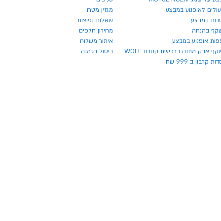
ולים לאופנוע במבצע
מגזין מטרו
דות במבצע
שאלות נפוצות
קף בהנחה
מחירון חלפים
פות אופנוע במבצע
איתור משלוח
ף אבק מתנה ברכישת קסדת WOLF
ביטול הזמנה
ת קרבון ב 999 שח