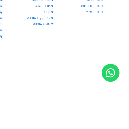
קסדות נפתחות
משקפי אבק
מנע
קסדות מלאות
מגן ברך
קס
מעיל קיץ לאופנוע
מש
אגזוז לאופנוע
כפ
משק
קסדו