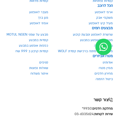
קסדות נפתחות
קסדות מלאות
הכל לרוכב
ארגז לאופנוע
מצבר לאופנוע
משקפי אבק
מגן ברך
מעיל קיץ לאופנוע
אגזוז לאופנוע
מבצעים חמים
שרשרת לאופנוע וטבעת קיבוע
מבצע על שמני MOTUL NGEN
מנעולים לאופנוע במבצע
קסדות במבצע
משקף בהנחה
כפפות אופנוע במבצע
משקף אבק מתנה ברכישת קסדת WOLF
קסדות קרבון ב 999 שח
מטרו אביזרים
אודותינו
סניפים
מגזין מטרו
שאלות נפוצות
מחירון חלפים
איתור משלוח
ביטול הזמנה
צור קשר
מחלקת חלפים:
9930*
שירות לקוחות:
03-6335624