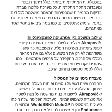
בטכנולוגיות המתקדמות ביותר, כולל ריתוך רובוטי
ומעבדות מחקר מתקדמות. כל מערכת פליטה עוברת
בדיקות מחמירות שמבטיחות התאמה מושלמת לכל דגם
רכב. איכות הייצור הגבוהה מבטיחה חיי מוצר ארוכים גם
בתנאי שימוש אינטנסיביים, כמו במרוצים או בתנאי שטח
מאתגרים
.
שילוב מושלם בין אסתטיקה לפונקציונליות
Akrapovič
מצליחה לשלב בעיצוב מוצריה בין יופי
לפונקציונליות. מערכות הפליטה מעוצבות כך שהן
משדרגות לא רק את הביצועים אלא גם את המראה
הכללי של הרכב. ההקפדה על פרטים אסתטיים – כמו
גימורים יוקרתיים ומראה ייחודי – הופכת את המערכות
הללו לסמל סטטוס בתחום הרכב
.
מעבדת ניסויים על המסלול
החברה שמה דגש על ניסויים ופיתוח בעולם המרוצים.
שיתוף הפעולה עם צוותים תחרותיים מובילים אפשר
ל-
Akrapovič
ליישם תובנות מהשטח על מנת לשפר
את מוצריה לשימוש יומיומי. מערכות הפליטה שלה הוכחו
כיעילות במסלולי ה
MotoGP
-
ה
WorldSBK
-
ומרוצי ה-
Endurance
והן ממשיכות להוביל את הדרך בפיתוח