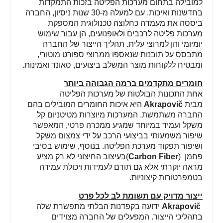
למובילה בתחום מערכות הפליטה בזכות התמקדות
בחדשנות ואיכות. עם למעלה מ-30 שנות ניסיון, החברה
ביססה את מעמדה כחלוצה טכנולוגית המספקת
מערכות פליטה לרכבים ולאופנועים, הן עבור שימוש
יומיומי והן למרוצי עלית. תהליך הייצור של החברה
מתבסס על תובנות שנאספו ממרוצי ספורט מוטורי,
ומבטיח ללקוחות מוצר המשלב ביצועים, סאונד ואמינות
.
חומרים מתקדמים ברמה הגבוהה ביותר
אחת התכונות הבולטות של מערכות הפליטה
מבית
Akrapovič
היא איכות החומרים המובילים בהם
החברה משתמשת. המערכות מיוצרות מטיטניום קל
משקל ועמיד במיוחד שמגיע ממכרה פרטי, המאפשר
שיפור משמעותי בביצועי הרכב על ידי צמצום משקל
ושיפור תפקוד מערכת הפליטה. בנוסף, שימוש בסיבי
פחמן
)
Carbon Fiber
(
בעיצוב החיצוני לא רק מציע
מראה יוקרתי אלא גם תורם לעמידות ויכולת עמידה
בטמפרטורות קיצוניות
.
ייצור מדויק עם תשומת לב לכל פרט
Akrapovič
ידועה בקפדנות הבלתי מתפשרת שלה
בתהליכי הייצור. המפעלים של החברה מצוידים