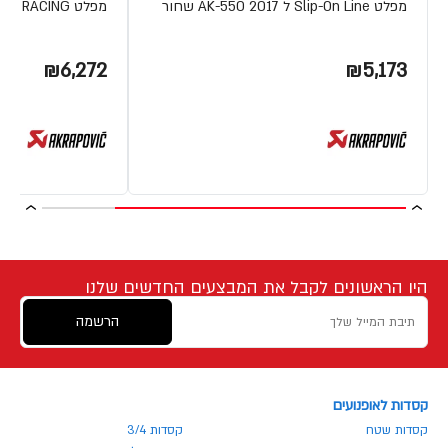
מפלט Slip-On Line ל AK-550 2017 שחור
מפלט RACING טיטניום YZF-R125 17
₪6,272
₪5,173
היו הראשונים לקבל את המבצעים החדשים שלנו
הרשמה
קסדות לאופנועים
קסדות שטח
קסדות 3/4