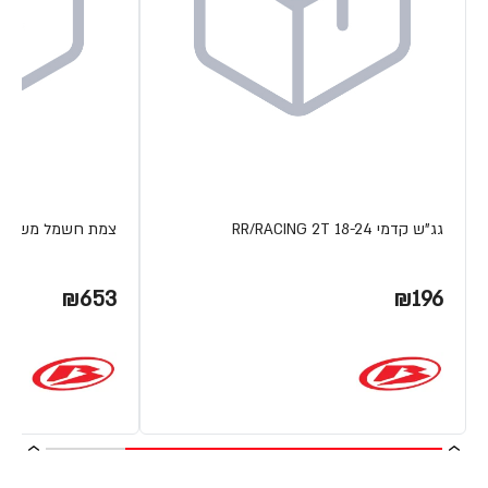
גג"ש קדמי RR/RACING 2T 18-24
צמת חשמל משופרת 4T 15-19
₪653
₪196