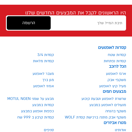
היו הראשונים לקבל את המבצעים החדשים שלנו
הרשמה
קסדות לאופנועים
קסדות שטח
קסדות 3/4
קסדות נפתחות
קסדות מלאות
הכל לרוכב
ארגז לאופנוע
מצבר לאופנוע
משקפי אבק
מגן ברך
מעיל קיץ לאופנוע
אגזוז לאופנוע
מבצעים חמים
שרשרת לאופנוע וטבעת קיבוע
מבצע על שמני MOTUL NGEN
מנעולים לאופנוע במבצע
קסדות במבצע
משקף בהנחה
כפפות אופנוע במבצע
משקף אבק מתנה ברכישת קסדת WOLF
קסדות קרבון ב 999 שח
מטרו אביזרים
אודותינו
סניפים