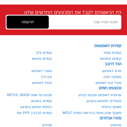
היו הראשונים לקבל את המבצעים החדשים שלנו
הרשמה
קסדות לאופנועים
קסדות שטח
קסדות 3/4
קסדות נפתחות
קסדות מלאות
הכל לרוכב
ארגז לאופנוע
מצבר לאופנוע
משקפי אבק
מגן ברך
מעיל קיץ לאופנוע
אגזוז לאופנוע
מבצעים חמים
שרשרת לאופנוע וטבעת קיבוע
מבצע על שמני MOTUL NGEN
מנעולים לאופנוע במבצע
קסדות במבצע
משקף בהנחה
כפפות אופנוע במבצע
משקף אבק מתנה ברכישת קסדת WOLF
קסדות קרבון ב 999 שח
מטרו אביזרים
אודותינו
סניפים