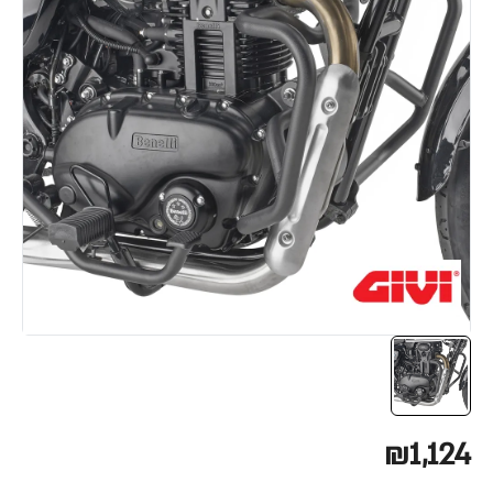
₪1,124