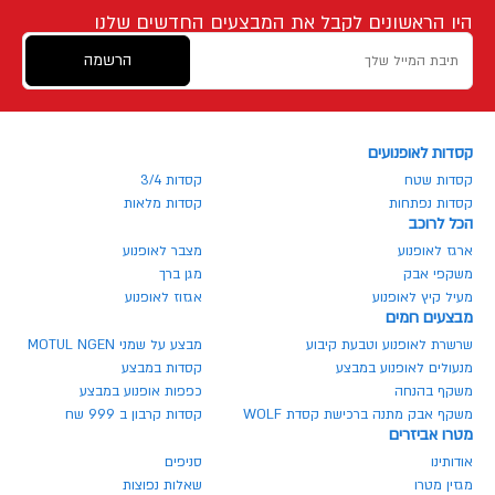
היו הראשונים לקבל את המבצעים החדשים שלנו
הרשמה
קסדות לאופנועים
קסדות שטח
קסדות 3/4
קסדות נפתחות
קסדות מלאות
הכל לרוכב
ארגז לאופנוע
מצבר לאופנוע
משקפי אבק
מגן ברך
מעיל קיץ לאופנוע
אגזוז לאופנוע
מבצעים חמים
שרשרת לאופנוע וטבעת קיבוע
מבצע על שמני MOTUL NGEN
מנעולים לאופנוע במבצע
קסדות במבצע
משקף בהנחה
כפפות אופנוע במבצע
משקף אבק מתנה ברכישת קסדת WOLF
קסדות קרבון ב 999 שח
מטרו אביזרים
אודותינו
סניפים
מגזין מטרו
שאלות נפוצות