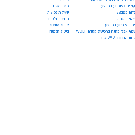
ולים לאופנוע במבצע
מגזין מטרו
דות במבצע
שאלות נפוצות
קף בהנחה
מחירון חלפים
פות אופנוע במבצע
איתור משלוח
ף אבק מתנה ברכישת קסדת WOLF
ביטול הזמנה
ת קרבון ב 999 שח