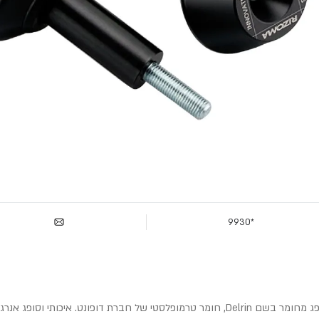
*9930
ופג אנרגיה. מעוצב וקל משקל.