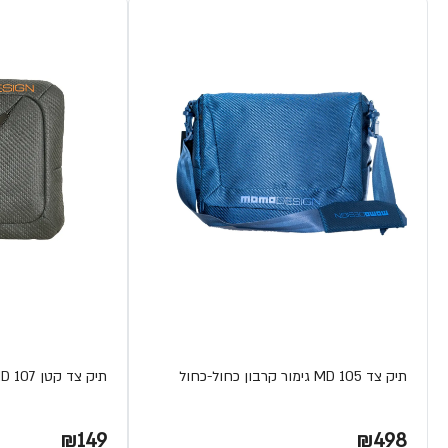
תיק צד MD 105 גימור קרבון כחול-כחול
תיק צד קטן MD 107 גימור קרבון אפור-כתום
₪149
₪498