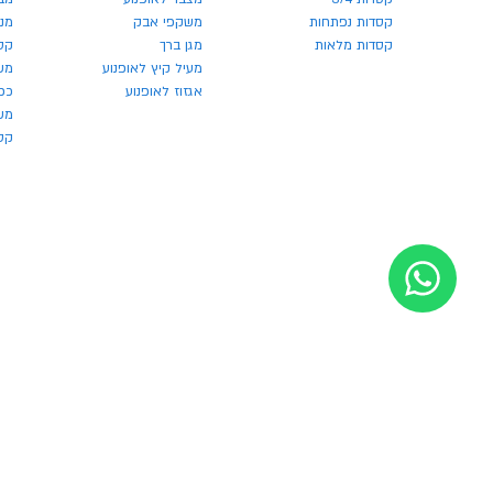
קסדות נפתחות
משקפי אבק
מנע
קסדות מלאות
מגן ברך
קס
מעיל קיץ לאופנוע
מש
אגזוז לאופנוע
כפ
משק
קסדו