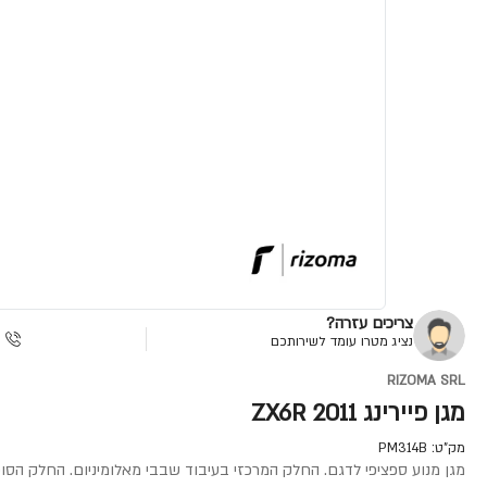
צריכים עזרה?
נציג מטרו עומד לשירותכם
RIZOMA SRL
מגן פיירינג ZX6R 2011
מק"ט:
PM314B
מגן מנוע ספציפי לדגם. החלק המרכזי בעיבוד שבבי מאלומיניום. החלק הסופג מחומר בשם Delrin, חומר טרמופלסטי של חברת דופונט. איכותי וס