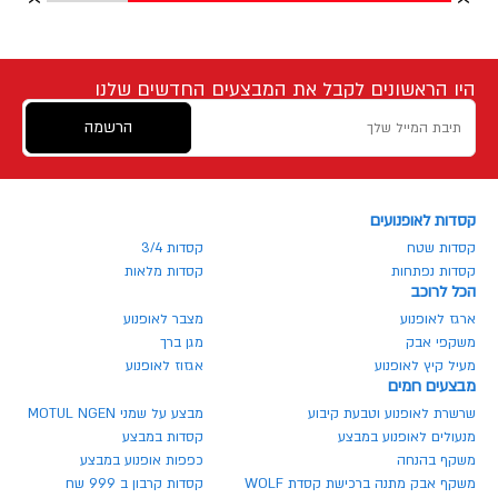
היו הראשונים לקבל את המבצעים החדשים שלנו
הרשמה
קסדות לאופנועים
קסדות שטח
קסדות 3/4
קסדות נפתחות
קסדות מלאות
הכל לרוכב
ארגז לאופנוע
מצבר לאופנוע
משקפי אבק
מגן ברך
מעיל קיץ לאופנוע
אגזוז לאופנוע
מבצעים חמים
שרשרת לאופנוע וטבעת קיבוע
מבצע על שמני MOTUL NGEN
מנעולים לאופנוע במבצע
קסדות במבצע
משקף בהנחה
כפפות אופנוע במבצע
משקף אבק מתנה ברכישת קסדת WOLF
קסדות קרבון ב 999 שח