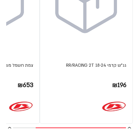
גג"ש קדמי RR/RACING 2T 18-24
צמת חשמל משופרת 4T 15-19
₪653
₪196