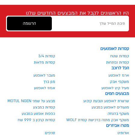
היו הראשונים לקבל את המבצעים החדשים שלנו
הרשמה
קסדות לאופנועים
קסדות שטח
קסדות 3/4
קסדות נפתחות
קסדות מלאות
הכל לרוכב
ארגז לאופנוע
מצבר לאופנוע
משקפי אבק
מגן ברך
מעיל קיץ לאופנוע
אגזוז לאופנוע
מבצעים חמים
שרשרת לאופנוע וטבעת קיבוע
מבצע על שמני MOTUL NGEN
מנעולים לאופנוע במבצע
קסדות במבצע
משקף בהנחה
כפפות אופנוע במבצע
משקף אבק מתנה ברכישת קסדת WOLF
קסדות קרבון ב 999 שח
מטרו אביזרים
אודותינו
סניפים