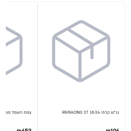
גג"ש קדמי RR/RACING 2T 18-24
צמת חשמל משופרת 4T 15-19