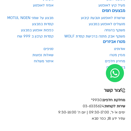
מעיל קיץ לאופנוע
אגזוז לאופנוע
מבצעים חמים
שרשרת לאופנוע וטבעת קיבוע
מבצע על שמני MOTUL NGEN
מנעולים לאופנוע במבצע
קסדות במבצע
משקף בהנחה
כפפות אופנוע במבצע
משקף אבק מתנה ברכישת קסדת WOLF
קסדות קרבון ב 999 שח
מטרו אביזרים
אודותינו
סניפים
מגזין מטרו
שאלות נפוצות
מחירון חלפים
איתור משלוח
ביטול הזמנה
צור קשר
מחלקת חלפים:
9930*
שירות לקוחות:
03-6335624
ימים א'-ד', 09:30-17:00 | יום ה' 9:30-16:00
עתיר ידע 18, כפר סבא