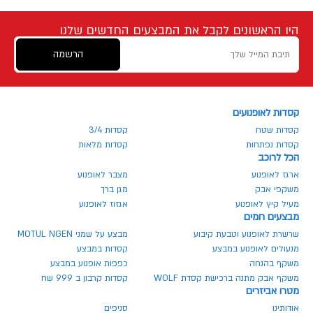
היו הראשונים לקבל את המבצעים החדשים שלנו
הרשמה
קסדות לאופנועים
קסדות שטח
קסדות 3/4
קסדות נפתחות
קסדות מלאות
הכל לרוכב
ארגז לאופנוע
מצבר לאופנוע
משקפי אבק
מגן ברך
מעיל קיץ לאופנוע
אגזוז לאופנוע
מבצעים חמים
שרשרת לאופנוע וטבעת קיבוע
מבצע על שמני MOTUL NGEN
מנעולים לאופנוע במבצע
קסדות במבצע
משקף בהנחה
כפפות אופנוע במבצע
משקף אבק מתנה ברכישת קסדת WOLF
קסדות קרבון ב 999 שח
מטרו אביזרים
אודותינו
סניפים