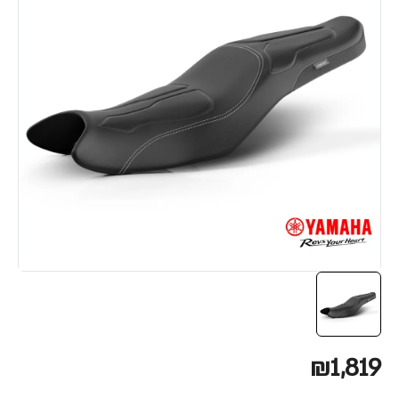
₪1,819