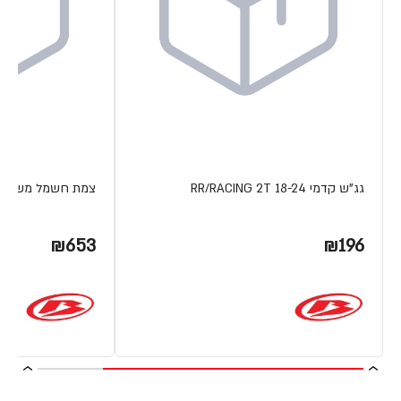
גג"ש קדמי RR/RACING 2T 18-24
צמת חשמל משופרת 4T 15-19
₪653
₪196