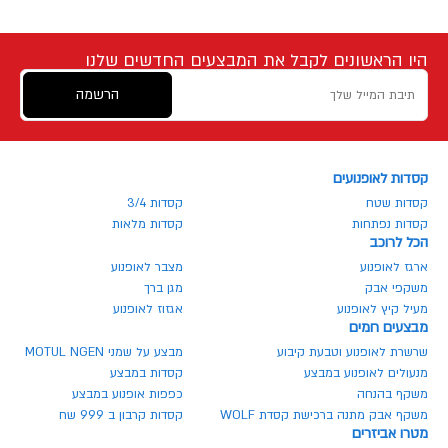
היו הראשונים לקבל את המבצעים החדשים שלנו
הרשמה
קסדות לאופנועים
קסדות שטח
קסדות 3/4
קסדות נפתחות
קסדות מלאות
הכל לרוכב
ארגז לאופנוע
מצבר לאופנוע
משקפי אבק
מגן ברך
מעיל קיץ לאופנוע
אגזוז לאופנוע
מבצעים חמים
שרשרת לאופנוע וטבעת קיבוע
מבצע על שמני MOTUL NGEN
מנעולים לאופנוע במבצע
קסדות במבצע
משקף בהנחה
כפפות אופנוע במבצע
משקף אבק מתנה ברכישת קסדת WOLF
קסדות קרבון ב 999 שח
מטרו אביזרים