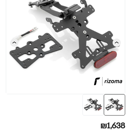
₪1,638