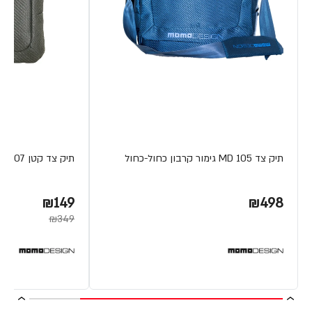
תיק צד MD 105 גימור קרבון כחול-כחול
תיק צד קטן MD 107 גימור קרבון אפור-כתום
₪149
₪498
₪349