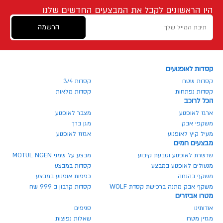
היו הראשונים לקבל את המבצעים החדשים שלנו
הרשמה
קסדות לאופנועים
קסדות שטח
קסדות 3/4
קסדות נפתחות
קסדות מלאות
הכל לרוכב
ארגז לאופנוע
מצבר לאופנוע
משקפי אבק
מגן ברך
מעיל קיץ לאופנוע
אגזוז לאופנוע
מבצעים חמים
שרשרת לאופנוע וטבעת קיבוע
מבצע על שמני MOTUL NGEN
מנעולים לאופנוע במבצע
קסדות במבצע
משקף בהנחה
כפפות אופנוע במבצע
משקף אבק מתנה ברכישת קסדת WOLF
קסדות קרבון ב 999 שח
מטרו אביזרים
אודותינו
סניפים
מגזין מטרו
שאלות נפוצות