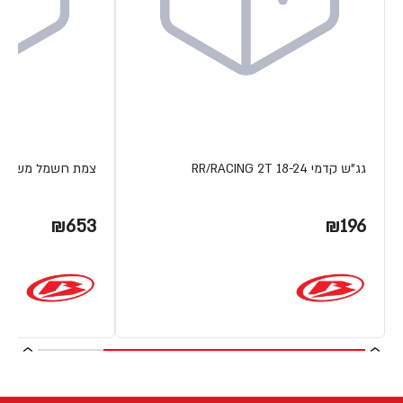
גג"ש קדמי RR/RACING 2T 18-24
צמת חשמל משופרת 4T 15-19
₪653
₪196