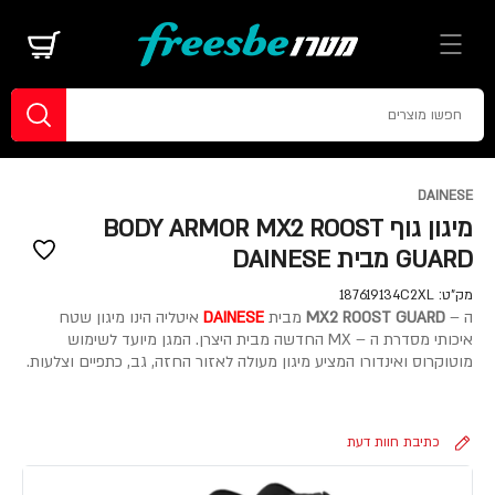
DAINESE
מיגון גוף BODY ARMOR MX2 ROOST
GUARD מבית DAINESE
מק"ט:
187619134C2XL
ה –
MX2 ROOST GUARD
מבית
DAINESE
איטליה הינו מיגון שטח
איכותי מסדרת ה – MX החדשה מבית היצרן. המגן מיועד לשימוש
מוטוקרוס ואינדורו המציע מיגון מעולה לאזור החזה, גב, כתפיים וצלעות.
כתיבת חוות דעת