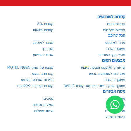
קסדות לאופנועים
קסדות שטח
קסדות 3/4
קסדות נפתחות
קסדות מלאות
הכל לרוכב
ארגז לאופנוע
מצבר לאופנוע
משקפי אבק
מגן ברך
מעיל קיץ לאופנוע
אגזוז לאופנוע
מבצעים חמים
שרשרת לאופנוע וטבעת קיבוע
מבצע על שמני MOTUL NGEN
מנעולים לאופנוע במבצע
קסדות במבצע
משקף בהנחה
כפפות אופנוע במבצע
משקף אבק מתנה ברכישת קסדת WOLF
קסדות קרבון ב 999 שח
מטרו אביזרים
אודותינו
סניפים
מגזין מטרו
שאלות נפוצות
מחירון חלפים
איתור משלוח
ביטול הזמנה