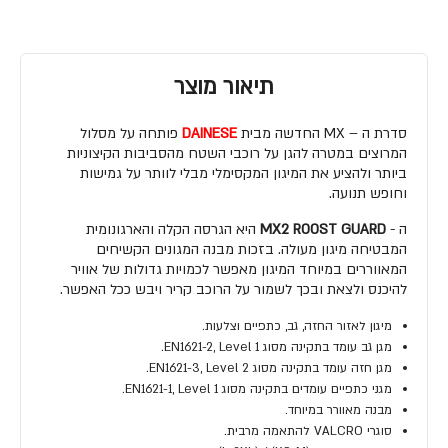
תיאור מוצר
סדרת ה – MX החדשה מבית
DAINESE
פותחה על מסלול
המרוצים במטרה להגן על רוכבי השטח מהסביבות הקיצוניות
ביותר ולהציע את המיגון המקסימלי מבלי לוותר על גמישות
וחופש תנועה.
ה -
MX2 ROOST GUARD
היא הגרסה הקלה והארגונומית
המבטיחה מיגון מעולה. בזכות מבנה המגונים הקשיחים
המאווררים במיוחד המיגון מאפשר לכמויות גדולות של אוויר
להיכנס ולצאת ובכך לשמור על הרוכב קריר ויבש ככל האפשר.
מיגון לאזור החזה, גב, כתפיים וצלעות.
מגן גב עומד בתקינה מסוג EN1621-2, Level 1.
מגן חזה עומד בתקינה מסוג EN1621-3, Level 2.
מגני כתפיים עומדים בתקינה מסוג EN1621-1, Level 1.
מבנה מאוורר במיוחד.
סוגרי VALCRO להתאמה מרבית.