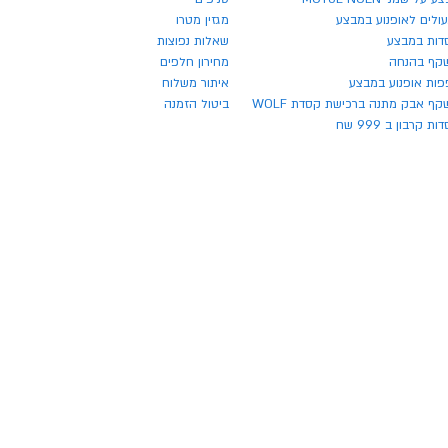
ולים לאופנוע במבצע
מגזין מטרו
דות במבצע
שאלות נפוצות
קף בהנחה
מחירון חלפים
פות אופנוע במבצע
איתור משלוח
ף אבק מתנה ברכישת קסדת WOLF
ביטול הזמנה
ת קרבון ב 999 שח