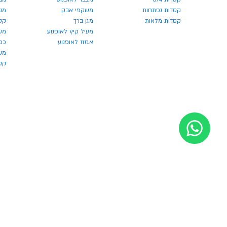
קסדות נפתחות
משקפי אבק
מנע
קסדות מלאות
מגן ברך
קס
מעיל קיץ לאופנוע
מש
אגזוז לאופנוע
כפ
משק
קסדו