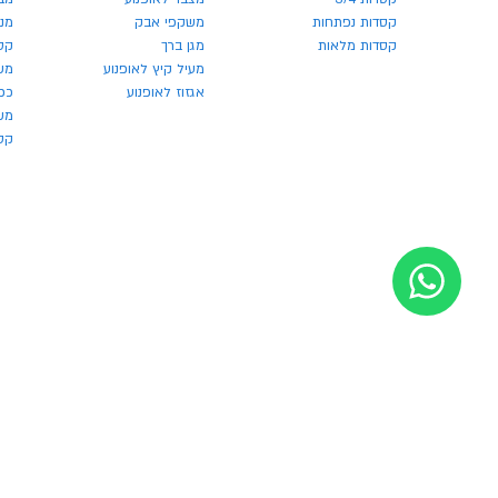
קסדות נפתחות
משקפי אבק
מנע
קסדות מלאות
מגן ברך
קס
מעיל קיץ לאופנוע
מש
אגזוז לאופנוע
כפ
משק
קסדו