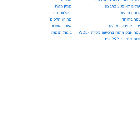
ולים לאופנוע במבצע
מגזין מטרו
דות במבצע
שאלות נפוצות
קף בהנחה
מחירון חלפים
פות אופנוע במבצע
איתור משלוח
ף אבק מתנה ברכישת קסדת WOLF
ביטול הזמנה
ת קרבון ב 999 שח