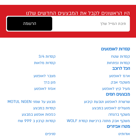
היו הראשונים לקבל את המבצעים החדשים שלנו
הרשמה
קסדות לאופנועים
קסדות שטח
קסדות 3/4
קסדות נפתחות
קסדות מלאות
הכל לרוכב
ארגז לאופנוע
מצבר לאופנוע
משקפי אבק
מגן ברך
מעיל קיץ לאופנוע
אגזוז לאופנוע
מבצעים חמים
שרשרת לאופנוע וטבעת קיבוע
מבצע על שמני MOTUL NGEN
מנעולים לאופנוע במבצע
קסדות במבצע
משקף בהנחה
כפפות אופנוע במבצע
משקף אבק מתנה ברכישת קסדת WOLF
קסדות קרבון ב 999 שח
מטרו אביזרים
אודותינו
סניפים