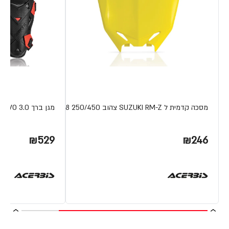
מסכה קדמית ל SUZUKI RM-Z צהוב 250/450 08-18
מגן ברך IMPACT EVO 3.0 מבית ACERBIS
₪529
₪246