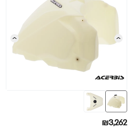
₪3,262