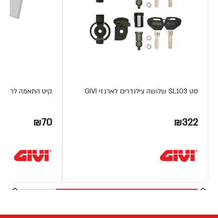
סט SL103 שלושה צילנדרים לארגזי GIVI
קיט התאמה לרשת מט
₪70
₪322