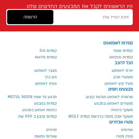
היו הראשונים לקבל את המבצעים החדשים שלנו
הרשמה
קסדות לאופנועים
קסדות שטח
קסדות 3/4
קסדות נפתחות
קסדות מלאות
הכל לרוכב
ארגז לאופנוע
מצבר לאופנוע
משקפי אבק
מגן ברך
מעיל קיץ לאופנוע
אגזוז לאופנוע
מבצעים חמים
שרשרת לאופנוע וטבעת קיבוע
מבצע על שמני MOTUL NGEN
מנעולים לאופנוע במבצע
קסדות במבצע
משקף בהנחה
כפפות אופנוע במבצע
משקף אבק מתנה ברכישת קסדת WOLF
קסדות קרבון ב 999 שח
מטרו אביזרים
אודותינו
סניפים
מגזין מטרו
שאלות נפוצות