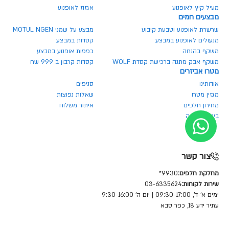
מעיל קיץ לאופנוע
אגזוז לאופנוע
מבצעים חמים
שרשרת לאופנוע וטבעת קיבוע
מבצע על שמני MOTUL NGEN
מנעולים לאופנוע במבצע
קסדות במבצע
משקף בהנחה
כפפות אופנוע במבצע
משקף אבק מתנה ברכישת קסדת WOLF
קסדות קרבון ב 999 שח
מטרו אביזרים
אודותינו
סניפים
מגזין מטרו
שאלות נפוצות
מחירון חלפים
איתור משלוח
ביטול הזמנה
צור קשר
מחלקת חלפים:
9930*
שירות לקוחות:
03-6335624
ימים א'-ד', 09:30-17:00 | יום ה' 9:30-16:00
עתיר ידע 18, כפר סבא