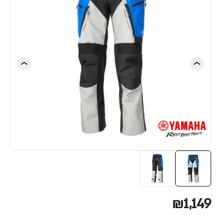
₪1,149