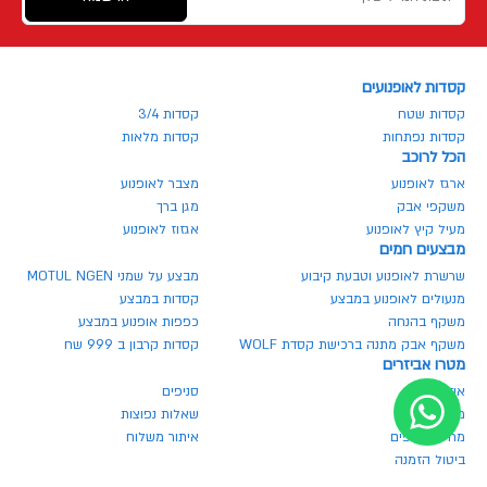
קסדות לאופנועים
קסדות שטח
קסדות 3/4
קסדות נפתחות
קסדות מלאות
הכל לרוכב
ארגז לאופנוע
מצבר לאופנוע
משקפי אבק
מגן ברך
מעיל קיץ לאופנוע
אגזוז לאופנוע
מבצעים חמים
שרשרת לאופנוע וטבעת קיבוע
מבצע על שמני MOTUL NGEN
מנעולים לאופנוע במבצע
קסדות במבצע
משקף בהנחה
כפפות אופנוע במבצע
משקף אבק מתנה ברכישת קסדת WOLF
קסדות קרבון ב 999 שח
מטרו אביזרים
אודותינו
סניפים
מגזין מטרו
שאלות נפוצות
מחירון חלפים
איתור משלוח
ביטול הזמנה