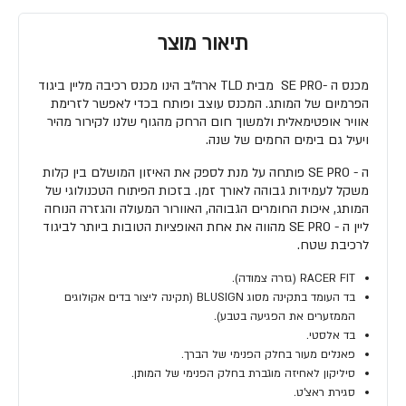
תיאור מוצר
מכנס ה -SE PRO מבית TLD ארה"ב הינו מכנס רכיבה מליין ביגוד
הפרמיום של המותג. המכנס עוצב ופותח בכדי לאפשר לזרימת
אוויר אופטימאלית ולמשוך חום הרחק מהגוף שלנו לקירור מהיר
ויעיל גם בימים החמים של שנה.
ה - SE PRO פותחה על מנת לספק את האיזון המושלם בין קלות
משקל לעמידות גבוהה לאורך זמן. בזכות הפיתוח הטכנולוגי של
המותג, איכות החומרים הגבוהה, האוורור המעולה והגזרה הנוחה
ליין ה - SE PRO מהווה את אחת האופציות הטובות ביותר לביגוד
לרכיבת שטח.
RACER FIT (גזרה צמודה).
בד העומד בתקינה מסוג BLUSIGN (תקינה ליצור בדים אקולוגים
הממזערים את הפגיעה בטבע).
בד אלסטי.
פאנלים מעור בחלק הפנימי של הברך.
סיליקון לאחיזה מוגברת בחלק הפנימי של המותן.
סגירת ראצ'ט.