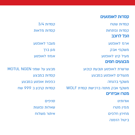
קסדות לאופנועים
קסדות שטח
קסדות 3/4
קסדות נפתחות
קסדות מלאות
הכל לרוכב
ארגז לאופנוע
מצבר לאופנוע
משקפי אבק
מגן ברך
מעיל קיץ לאופנוע
אגזוז לאופנוע
מבצעים חמים
שרשרת לאופנוע וטבעת קיבוע
מבצע על שמני MOTUL NGEN
מנעולים לאופנוע במבצע
קסדות במבצע
משקף בהנחה
כפפות אופנוע במבצע
משקף אבק מתנה ברכישת קסדת WOLF
קסדות קרבון ב 999 שח
מטרו אביזרים
אודותינו
סניפים
מגזין מטרו
שאלות נפוצות
מחירון חלפים
איתור משלוח
ביטול הזמנה