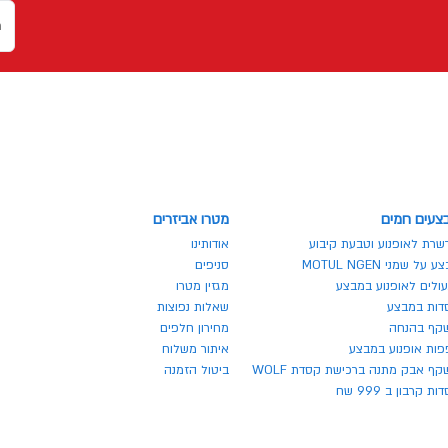
צעים חמים
מטרו אביזרים
שרת לאופנוע וטבעת קיבוע
אודותינו
 על שמני MOTUL NGEN
סניפים
ולים לאופנוע במבצע
מגזין מטרו
דות במבצע
שאלות נפוצות
קף בהנחה
מחירון חלפים
פות אופנוע במבצע
איתור משלוח
ף אבק מתנה ברכישת קסדת WOLF
ביטול הזמנה
ת קרבון ב 999 שח