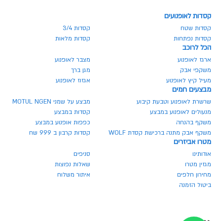
קסדות לאופנועים
קסדות שטח
קסדות 3/4
קסדות נפתחות
קסדות מלאות
הכל לרוכב
ארגז לאופנוע
מצבר לאופנוע
משקפי אבק
מגן ברך
מעיל קיץ לאופנוע
אגזוז לאופנוע
מבצעים חמים
שרשרת לאופנוע וטבעת קיבוע
מבצע על שמני MOTUL NGEN
מנעולים לאופנוע במבצע
קסדות במבצע
משקף בהנחה
כפפות אופנוע במבצע
משקף אבק מתנה ברכישת קסדת WOLF
קסדות קרבון ב 999 שח
מטרו אביזרים
אודותינו
סניפים
מגזין מטרו
שאלות נפוצות
מחירון חלפים
איתור משלוח
ביטול הזמנה