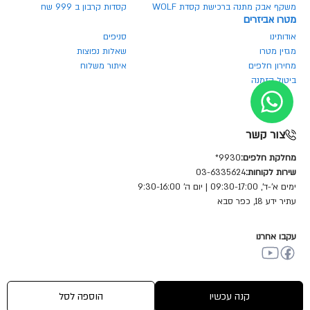
משקף אבק מתנה ברכישת קסדת WOLF
קסדות קרבון ב 999 שח
מטרו אביזרים
אודותינו
סניפים
מגזין מטרו
שאלות נפוצות
מחירון חלפים
איתור משלוח
ביטול הזמנה
צור קשר
מחלקת חלפים:
9930*
שירות לקוחות:
03-6335624
ימים א'-ד', 09:30-17:00 | יום ה' 9:30-16:00
עתיר ידע 18, כפר סבא
עקבו אחרנו
© כל הזכויות שמורות מטרו מוטור שיווק (1981) בע"מ
קנה עכשיו
הוספה לסל