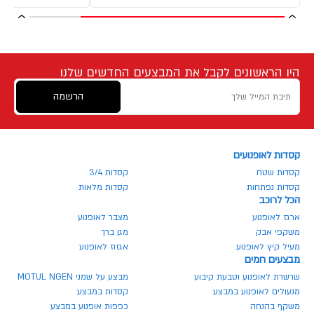
היו הראשונים לקבל את המבצעים החדשים שלנו
הרשמה
קסדות לאופנועים
קסדות שטח
קסדות 3/4
קסדות נפתחות
קסדות מלאות
הכל לרוכב
ארגז לאופנוע
מצבר לאופנוע
משקפי אבק
מגן ברך
מעיל קיץ לאופנוע
אגזוז לאופנוע
מבצעים חמים
שרשרת לאופנוע וטבעת קיבוע
מבצע על שמני MOTUL NGEN
מנעולים לאופנוע במבצע
קסדות במבצע
משקף בהנחה
כפפות אופנוע במבצע