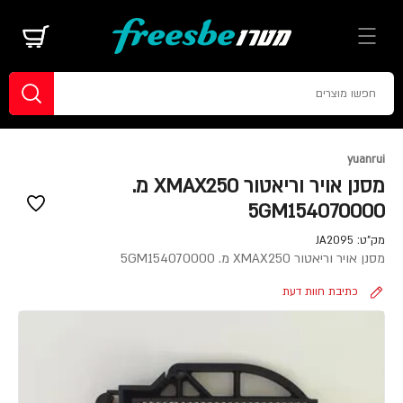
yuanrui
מסנן אויר וריאטור XMAX250 מ.
5GM154070000
מק"ט:
JA2095
מסנן אויר וריאטור XMAX250 מ. 5GM154070000
כתיבת חוות דעת