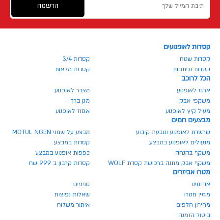
הרשמה
קסדות לאופנועים
קסדות שטח
קסדות 3/4
קסדות נפתחות
קסדות מלאות
הכל לרוכב
ארגז לאופנוע
מצבר לאופנוע
משקפי אבק
מגן ברך
מעיל קיץ לאופנוע
אגזוז לאופנוע
מבצעים חמים
שרשרת לאופנוע וטבעת קיבוע
מבצע על שמני MOTUL NGEN
מנעולים לאופנוע במבצע
קסדות במבצע
משקף בהנחה
כפפות אופנוע במבצע
משקף אבק מתנה ברכישת קסדת WOLF
קסדות קרבון ב 999 שח
מטרו אביזרים
אודותינו
סניפים
מגזין מטרו
שאלות נפוצות
מחירון חלפים
איתור משלוח
ביטול הזמנה